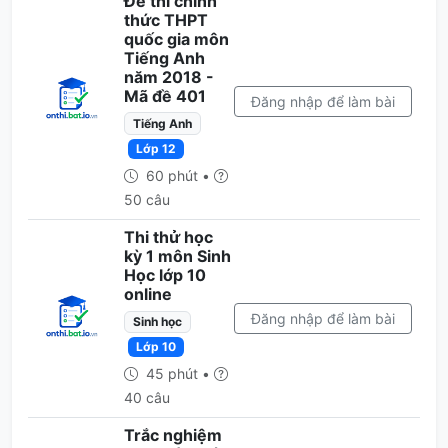
Đề thi chính
thức THPT
quốc gia môn
Tiếng Anh
năm 2018 -
Mã đề 401
Đăng nhập để làm bài
Tiếng Anh
Lớp 12
60 phút •
50 câu
Thi thử học
kỳ 1 môn Sinh
Học lớp 10
online
Đăng nhập để làm bài
Sinh học
Lớp 10
45 phút •
40 câu
Trắc nghiệm