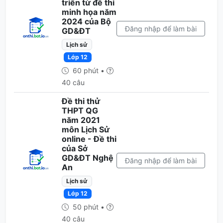
triển từ đề thi
minh họa năm
2024 của Bộ
Đăng nhập để làm bài
GD&ĐT
Lịch sử
Lớp 12
60 phút •
40 câu
Đề thi thử
THPT QG
năm 2021
môn Lịch Sử
online - Đề thi
của Sở
GD&ĐT Nghệ
Đăng nhập để làm bài
An
Lịch sử
Lớp 12
50 phút •
40 câu