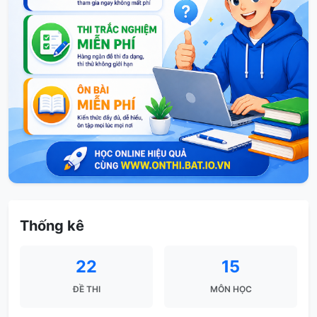
Thống kê
22
15
ĐỀ THI
MÔN HỌC