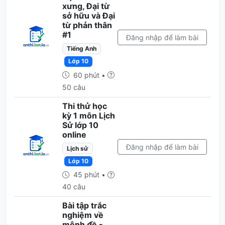
xưng, Đại từ
sở hữu và Đại
từ phản thân
#1
Đăng nhập để làm bài
Tiếng Anh
Lớp 10
60 phút •
50 câu
Thi thử học
kỳ 1 môn Lịch
Sử lớp 10
online
Đăng nhập để làm bài
Lịch sử
Lớp 10
45 phút •
40 câu
Bài tập trắc
nghiệm về
mệnh đề -