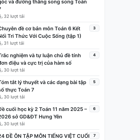
góc và đường thẳng song song Toán
7
32 lượt tải
Chuyên đề cơ bản môn Toán 6 Kết
3
Nối Tri Thức Với Cuộc Sống (tập 1)
31 lượt tải
Trắc nghiệm và tự luận chủ đề tính
4
đơn điệu và cực trị của hàm số
30 lượt tải
Tóm tắt lý thuyết và các dạng bài tập
5
số thực Toán 7
30 lượt tải
Đề cuối học kỳ 2 Toán 11 năm 2025 –
6
2026 sở GD&ĐT Hưng Yên
30 lượt tải
24 ĐỀ ÔN TẬP MÔN TIẾNG VIỆT CUỐI
7