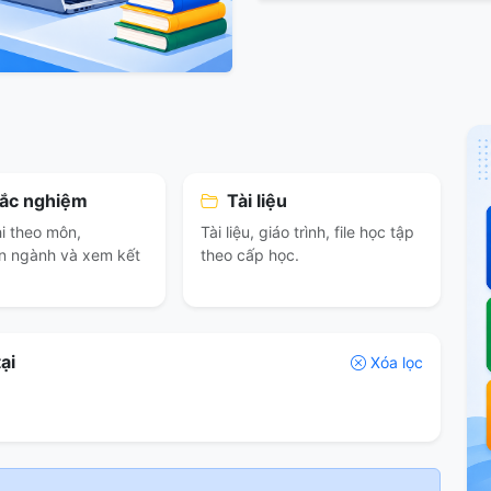
rắc nghiệm
Tài liệu
i theo môn,
Tài liệu, giáo trình, file học tập
n ngành và xem kết
theo cấp học.
ại
Xóa lọc