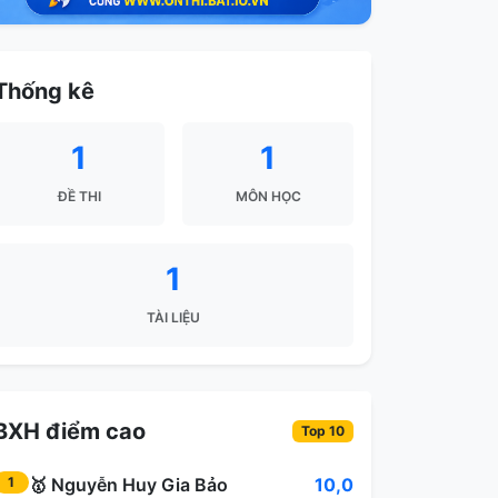
Thống kê
1
1
ĐỀ THI
MÔN HỌC
1
TÀI LIỆU
BXH điểm cao
Top 10
🥇
Nguyễn Huy Gia Bảo
10,0
1