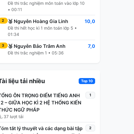
Đề thi trắc nghiệm môn toán vào lớp 10
• 00:11
🥈
Nguyễn Hoàng Gia Linh
10,0
2
Đề thi hết học kì 1 môn toán lớp 5 •
01:34
🥉
Nguyễn Bảo Trâm Anh
7,0
3
Đề thi trắc nghiệm 1 • 05:36
Tài liệu tải nhiều
Top 10
TỔNG ÔN TRỌNG ĐIỂM TIẾNG ANH
1
12 – GIỮA HỌC KÌ 2 HỆ THỐNG KIẾN
THỨC NGỮ PHÁP
37 lượt tải
Tóm tắt lý thuyết và các dạng bài tập
2