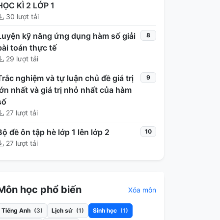
HỌC KÌ 2 LỚP 1
30 lượt tải
Luyện kỹ năng ứng dụng hàm số giải
8
bài toán thực tế
29 lượt tải
Trắc nghiệm và tự luận chủ đề giá trị
9
lớn nhất và giá trị nhỏ nhất của hàm
số
27 lượt tải
Bộ đề ôn tập hè lớp 1 lên lớp 2
10
27 lượt tải
Môn học phổ biến
Xóa môn
Tiếng Anh
(3)
Lịch sử
(1)
Sinh học
(1)