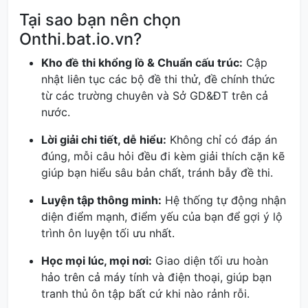
Tại sao bạn nên chọn
Onthi.bat.io.vn?
Kho đề thi khổng lồ & Chuẩn cấu trúc:
Cập
nhật liên tục các bộ đề thi thử, đề chính thức
từ các trường chuyên và Sở GD&ĐT trên cả
nước.
Lời giải chi tiết, dễ hiểu:
Không chỉ có đáp án
đúng, mỗi câu hỏi đều đi kèm giải thích cặn kẽ
giúp bạn hiểu sâu bản chất, tránh bẫy đề thi.
Luyện tập thông minh:
Hệ thống tự động nhận
diện điểm mạnh, điểm yếu của bạn để gợi ý lộ
trình ôn luyện tối ưu nhất.
Học mọi lúc, mọi nơi:
Giao diện tối ưu hoàn
hảo trên cả máy tính và điện thoại, giúp bạn
tranh thủ ôn tập bất cứ khi nào rảnh rỗi.