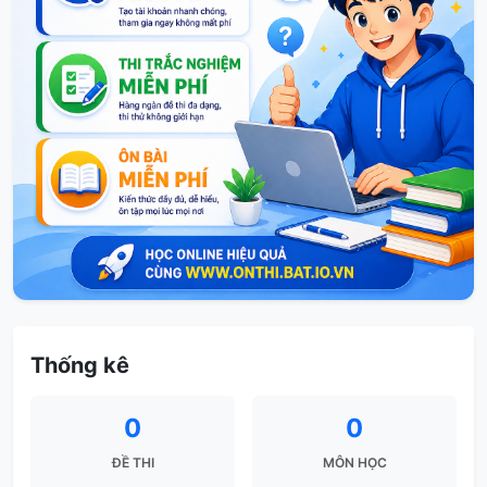
Thống kê
0
0
ĐỀ THI
MÔN HỌC