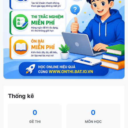
Thống kê
0
0
ĐỀ THI
MÔN HỌC