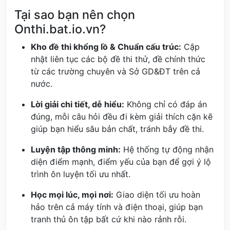
Tại sao bạn nên chọn
Onthi.bat.io.vn?
Kho đề thi khổng lồ & Chuẩn cấu trúc:
Cập
nhật liên tục các bộ đề thi thử, đề chính thức
từ các trường chuyên và Sở GD&ĐT trên cả
nước.
Lời giải chi tiết, dễ hiểu:
Không chỉ có đáp án
đúng, mỗi câu hỏi đều đi kèm giải thích cặn kẽ
giúp bạn hiểu sâu bản chất, tránh bẫy đề thi.
Luyện tập thông minh:
Hệ thống tự động nhận
diện điểm mạnh, điểm yếu của bạn để gợi ý lộ
trình ôn luyện tối ưu nhất.
Học mọi lúc, mọi nơi:
Giao diện tối ưu hoàn
hảo trên cả máy tính và điện thoại, giúp bạn
tranh thủ ôn tập bất cứ khi nào rảnh rỗi.