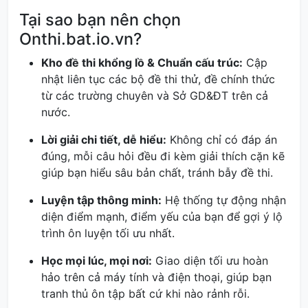
Tại sao bạn nên chọn
Onthi.bat.io.vn?
Kho đề thi khổng lồ & Chuẩn cấu trúc:
Cập
nhật liên tục các bộ đề thi thử, đề chính thức
từ các trường chuyên và Sở GD&ĐT trên cả
nước.
Lời giải chi tiết, dễ hiểu:
Không chỉ có đáp án
đúng, mỗi câu hỏi đều đi kèm giải thích cặn kẽ
giúp bạn hiểu sâu bản chất, tránh bẫy đề thi.
Luyện tập thông minh:
Hệ thống tự động nhận
diện điểm mạnh, điểm yếu của bạn để gợi ý lộ
trình ôn luyện tối ưu nhất.
Học mọi lúc, mọi nơi:
Giao diện tối ưu hoàn
hảo trên cả máy tính và điện thoại, giúp bạn
tranh thủ ôn tập bất cứ khi nào rảnh rỗi.