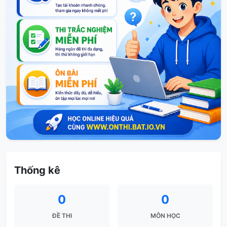
Thống kê
0
0
ĐỀ THI
MÔN HỌC