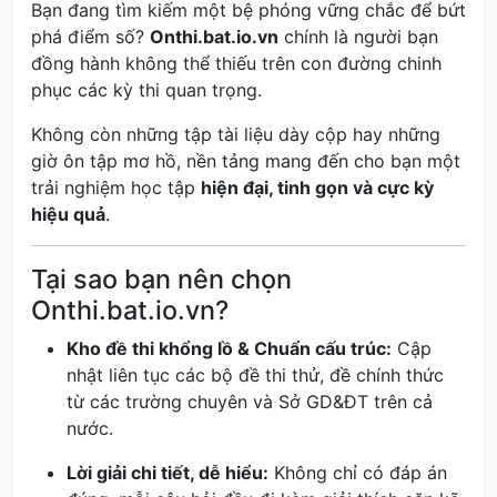
Bạn đang tìm kiếm một bệ phóng vững chắc để bứt
phá điểm số?
Onthi.bat.io.vn
chính là người bạn
đồng hành không thể thiếu trên con đường chinh
phục các kỳ thi quan trọng.
Không còn những tập tài liệu dày cộp hay những
giờ ôn tập mơ hồ, nền tảng mang đến cho bạn một
trải nghiệm học tập
hiện đại, tinh gọn và cực kỳ
hiệu quả
.
Tại sao bạn nên chọn
Onthi.bat.io.vn?
Kho đề thi khổng lồ & Chuẩn cấu trúc:
Cập
nhật liên tục các bộ đề thi thử, đề chính thức
từ các trường chuyên và Sở GD&ĐT trên cả
nước.
Lời giải chi tiết, dễ hiểu:
Không chỉ có đáp án