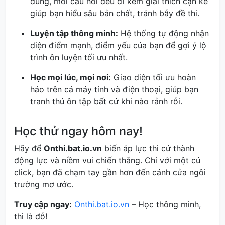
đúng, mỗi câu hỏi đều đi kèm giải thích cặn kẽ
giúp bạn hiểu sâu bản chất, tránh bẫy đề thi.
Luyện tập thông minh:
Hệ thống tự động nhận
diện điểm mạnh, điểm yếu của bạn để gợi ý lộ
trình ôn luyện tối ưu nhất.
Học mọi lúc, mọi nơi:
Giao diện tối ưu hoàn
hảo trên cả máy tính và điện thoại, giúp bạn
tranh thủ ôn tập bất cứ khi nào rảnh rỗi.
Học thử ngay hôm nay!
Hãy để
Onthi.bat.io.vn
biến áp lực thi cử thành
động lực và niềm vui chiến thắng. Chỉ với một cú
click, bạn đã chạm tay gần hơn đến cánh cửa ngôi
trường mơ ước.
Truy cập ngay:
Onthi.bat.io.vn
– Học thông minh,
thi là đỗ!