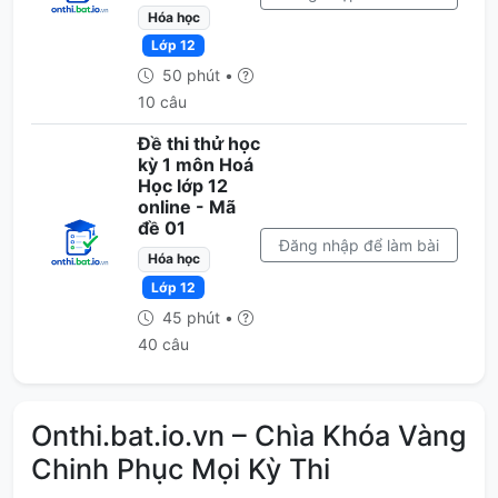
Hóa học
Lớp 12
50 phút •
10 câu
Đề thi thử học
kỳ 1 môn Hoá
Học lớp 12
online - Mã
đề 01
Đăng nhập để làm bài
Hóa học
Lớp 12
45 phút •
40 câu
Onthi.bat.io.vn – Chìa Khóa Vàng
Chinh Phục Mọi Kỳ Thi