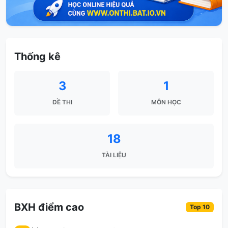
Thống kê
3
1
ĐỀ THI
MÔN HỌC
18
TÀI LIỆU
BXH điểm cao
Top 10