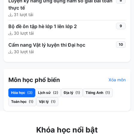
Luyện kỹ năng ứng dụng hàm số giải bài toán
8
thực tế
31 lượt tải
Bộ đề ôn tập hè lớp 1 lên lớp 2
9
30 lượt tải
Cẩm nang Vật lý luyện thi Đại học
10
30 lượt tải
Môn học phổ biến
Xóa môn
Hóa học
(3)
Lịch sử
(2)
Địa lý
(1)
Tiếng Anh
(1)
Toán học
(1)
Vật lý
(1)
Khóa học nổi bật