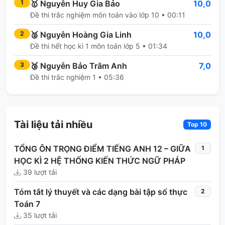
🥇
Nguyễn Huy Gia Bảo
10,0
1
Đề thi trắc nghiệm môn toán vào lớp 10 • 00:11
🥈
Nguyễn Hoàng Gia Linh
10,0
2
Đề thi hết học kì 1 môn toán lớp 5 • 01:34
🥉
Nguyễn Bảo Trâm Anh
7,0
3
Đề thi trắc nghiệm 1 • 05:36
Tài liệu tải nhiều
Top 10
TỔNG ÔN TRỌNG ĐIỂM TIẾNG ANH 12 – GIỮA
1
HỌC KÌ 2 HỆ THỐNG KIẾN THỨC NGỮ PHÁP
39 lượt tải
Tóm tắt lý thuyết và các dạng bài tập số thực
2
Toán 7
35 lượt tải