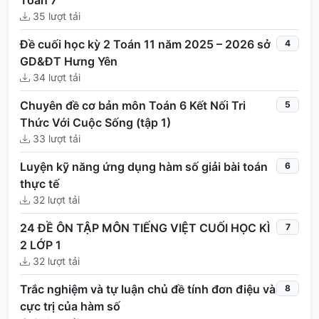
Toán 7
35 lượt tải
Đề cuối học kỳ 2 Toán 11 năm 2025 – 2026 sở
4
GD&ĐT Hưng Yên
34 lượt tải
Chuyên đề cơ bản môn Toán 6 Kết Nối Tri
5
Thức Với Cuộc Sống (tập 1)
33 lượt tải
Luyện kỹ năng ứng dụng hàm số giải bài toán
6
thực tế
32 lượt tải
24 ĐỀ ÔN TẬP MÔN TIẾNG VIỆT CUỐI HỌC KÌ
7
2 LỚP 1
32 lượt tải
Trắc nghiệm và tự luận chủ đề tính đơn điệu và
8
cực trị của hàm số