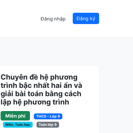
Đăng ký
Đăng nhập
Chuyên đề hệ phương
trình bậc nhất hai ẩn và
giải bài toán bằng cách
lập hệ phương trình
Miễn phí
THCS - Lớp 9
Môn: Toán học
Toán lớp 9