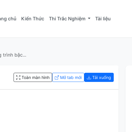
ang chủ
Kiến Thức
Thi Trắc Nghiệm
Tài liệu
trình bậc...
Toàn màn hình
Mở tab mới
Tải xuống