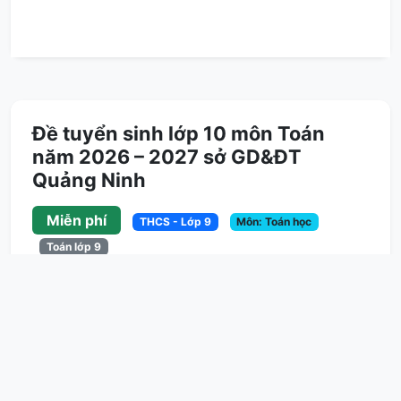
Đề tuyển sinh lớp 10 môn Toán
năm 2026 – 2027 sở GD&ĐT
Quảng Ninh
Miễn phí
THCS - Lớp 9
Môn: Toán học
Toán lớp 9
10
Lượt tải
TÓM TẮT NỘI DUNG
Đề chính thức kỳ thi tuyển sinh vào lớp 10 Trung