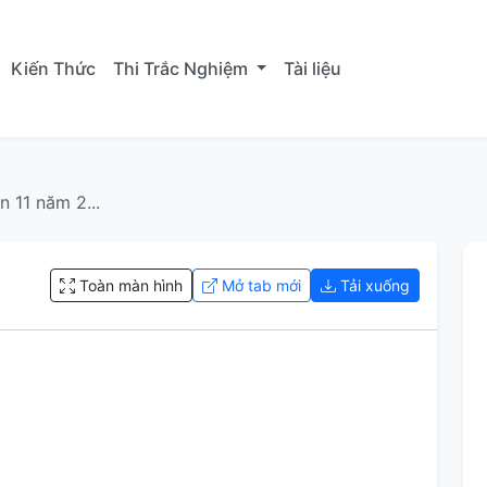
Kiến Thức
Thi Trắc Nghiệm
Tài liệu
 11 năm 2...
Toàn màn hình
Mở tab mới
Tải xuống