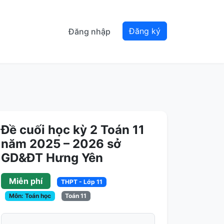
Đăng ký
Đăng nhập
Đề cuối học kỳ 2 Toán 11
năm 2025 – 2026 sở
GD&ĐT Hưng Yên
Miễn phí
THPT - Lớp 11
Môn: Toán học
Toán 11