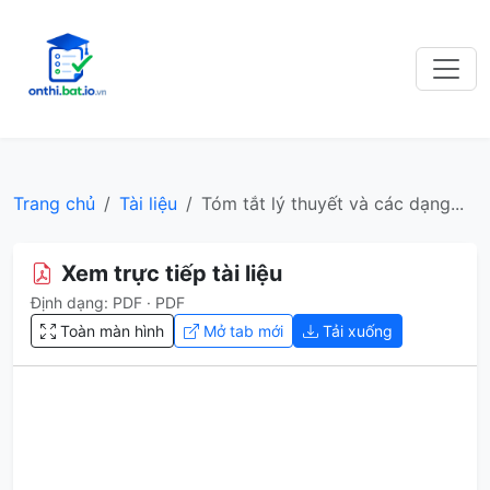
Trang chủ
Tài liệu
Tóm tắt lý thuyết và các dạng...
Xem trực tiếp tài liệu
Định dạng: PDF · PDF
Toàn màn hình
Mở tab mới
Tải xuống