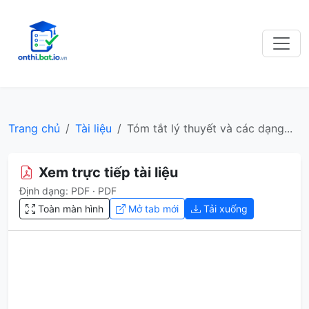
Trang chủ
Tài liệu
Tóm tắt lý thuyết và các dạng...
Xem trực tiếp tài liệu
Định dạng: PDF · PDF
Toàn màn hình
Mở tab mới
Tải xuống